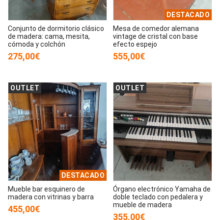
DESTACADO
Conjunto de dormitorio clásico
Mesa de comedor alemana
de madera: cama, mesita,
vintage de cristal con base
cómoda y colchón
efecto espejo
275,00€
555,00€
OUTLET
OUTLET
DESTACADO
Mueble bar esquinero de
Órgano electrónico Yamaha de
madera con vitrinas y barra
doble teclado con pedalera y
mueble de madera
455,00€
355,00€