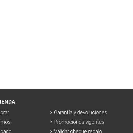
IENDA
prar
Garantía y devoluciones
omos
Promociones vigentes
 pago
Validar cheque regalo